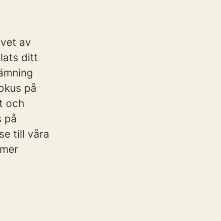
vet av
lats ditt
tämning
fokus på
t och
s på
 till våra
mmer