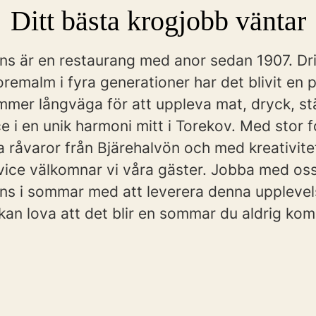
Ditt bästa krogjobb väntar
s är en restaurang med anor sedan 1907. Dri
oremalm i fyra generationer har det blivit en p
mmer långväga för att uppleva mat, dryck, s
e i en unik harmoni mitt i Torekov. Med stor 
a råvaror från Bjärehalvön och med kreativite
rvice välkomnar vi våra gäster. Jobba med os
s i sommar med att leverera denna upplevelse
 kan lova att det blir en sommar du aldrig ko