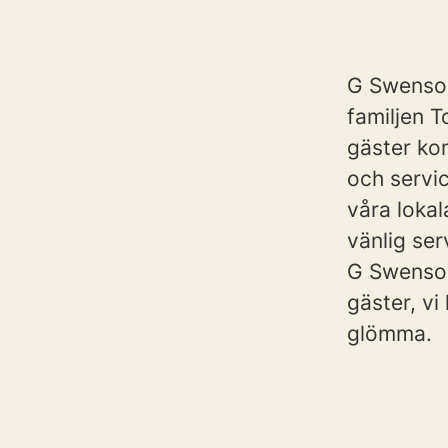
G Swenson
familjen T
gäster ko
och servic
våra lokal
vänlig se
G Swenson
gäster, vi
glömma.