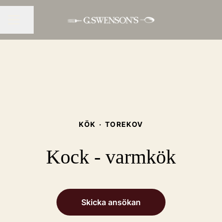
Dela sidan
KARRIÄRMENY
KÖK
·
TOREKOV
Kock - varmkök
Skicka ansökan