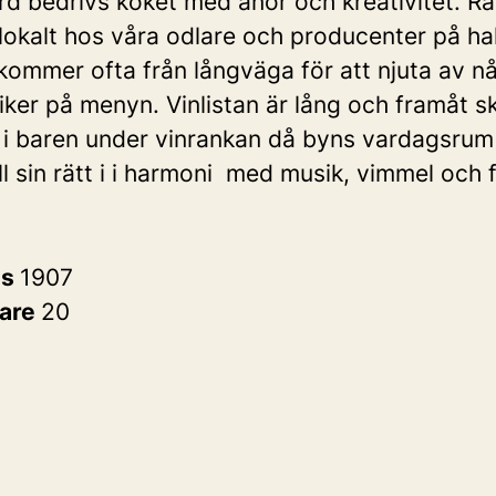
rd bedrivs köket med anor och kreativitet. 
lokalt hos våra odlare och producenter på ha
kommer ofta från långväga för att njuta av n
iker på menyn. Vinlistan är lång och framåt 
iv i baren under vinrankan då byns vardagsrum
l sin rätt i i harmoni med musik, vimmel och 
es
1907
are
20