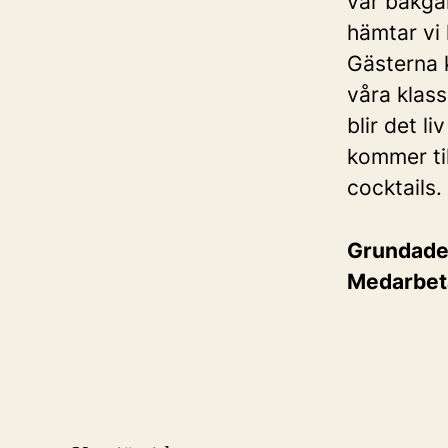
vår bakgå
hämtar vi 
Gästerna 
våra klass
blir det l
kommer til
cocktails.
Grundad
Medarbet