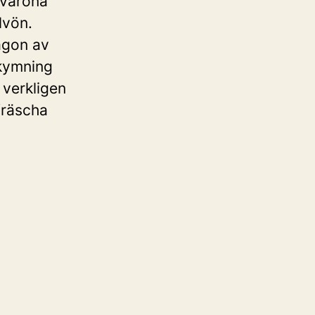
Råvarona
lvön.
ågon av
skymning
 verkligen
fräscha