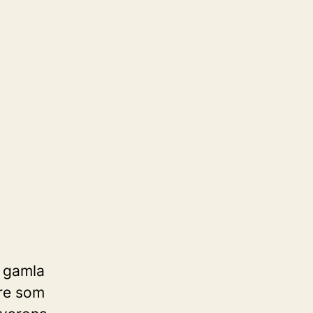
t gamla
äre som