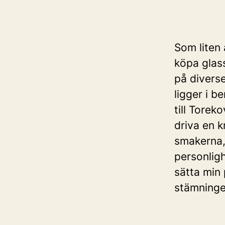
Som liten
köpa glass
på diverse
ligger i 
till Tore
driva en k
smakerna,
personligh
sätta min p
stämningen