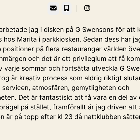
E-post
Telefon
 arbetade jag i disken på G Swensons för att 
 hos Marita i parkkiosken. Sedan dess har ja
 positioner på flera restauranger världen öve
benmärgen och det är ett privilegium att få k
kov varje sommar och fortsätta utveckla G Swe
rog är kreativ process som aldrig riktigt slutar
 servicen, atmosfären, gemytligheten och
eten. Det är fantastiskt att få vara en del av
rägel på stället, framförallt är jag driven att s
 är på topp efter kl 23 då nattklubben sätte