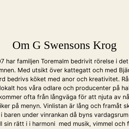
Om G Swensons Krog
 har familjen Toremalm bedrivit rörelse i de
amnen. Med utsikt över kattegatt och med Bj
rd bedrivs köket med anor och kreativitet. 
lokalt hos våra odlare och producenter på ha
kommer ofta från långväga för att njuta av n
iker på menyn. Vinlistan är lång och framåt 
iv i baren under vinrankan då byns vardagsrum
l sin rätt i i harmoni med musik, vimmel och 