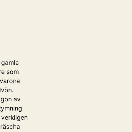
t gamla
äre som
Råvarona
lvön.
ågon av
skymning
 verkligen
fräscha