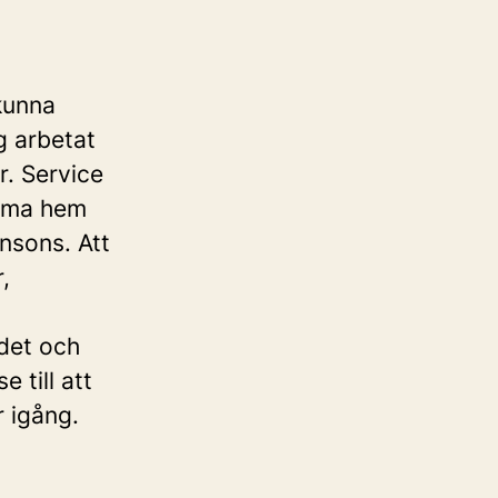
kunna
g arbetat
r. Service
omma hem
nsons. Att
,
 det och
e till att
r igång.