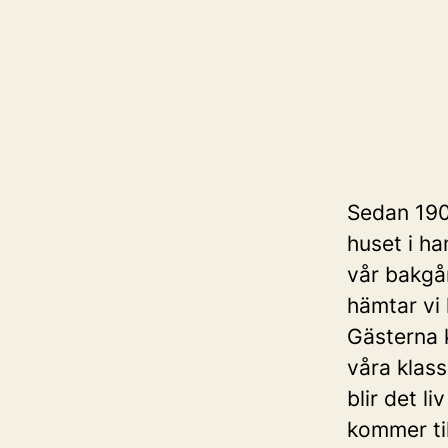
Sedan 1907
huset i h
vår bakgå
hämtar vi 
Gästerna 
våra klass
blir det l
kommer til